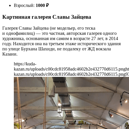
Взрослый:
1000
₽
Картинная галерея Славы Зайцева
Галерея Славы Зайцева (не модельер, его теска
и однофамилиц) — это частная, авторская галерея одного
художника, основанная им самим в возрасте 27 лет, в 2014
году. Находится она на третьем этаже исторического здания
по улице Бурхана Шахиди, не подалеку от ЖД вокзала
Казани.
https://kuda-
kazan.ru/uploads/c00cdc81958adc4602b2e432770d6115.png
ht
kazan.ru/uploads/c00cdc81958adc4602b2e432770d6115.png
9