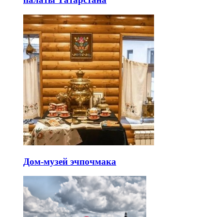
Дом-музей эчпочмака