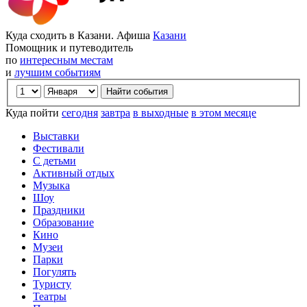
Куда сходить в Казани. Афиша
Казани
Помощник и путеводитель
по
интересным местам
и
лучшим событиям
Куда пойти
сегодня
завтра
в выходные
в этом месяце
Выставки
Фестивали
С детьми
Активный отдых
Музыка
Шоу
Праздники
Образование
Кино
Музеи
Парки
Погулять
Туристу
Театры