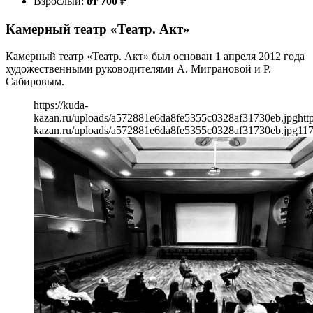
Взрослый:
от 700
₽
Камерный театр «Театр. Акт»
Камерный театр «Театр. Акт» был основан 1 апреля 2012 года
художественными руководителями А. Миграновой и Р.
Сабировым.
https://kuda-
kazan.ru/uploads/a572881e6da8fe5355c0328af31730eb.jpg
htt
kazan.ru/uploads/a572881e6da8fe5355c0328af31730eb.jpg
11