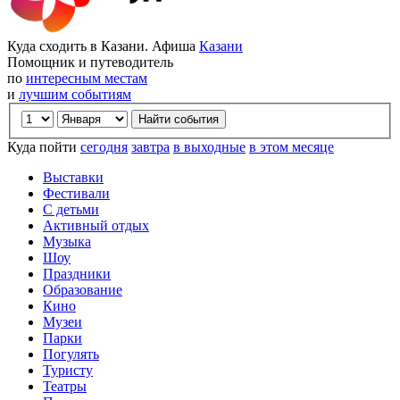
Куда сходить в Казани. Афиша
Казани
Помощник и путеводитель
по
интересным местам
и
лучшим событиям
Куда пойти
сегодня
завтра
в выходные
в этом месяце
Выставки
Фестивали
С детьми
Активный отдых
Музыка
Шоу
Праздники
Образование
Кино
Музеи
Парки
Погулять
Туристу
Театры