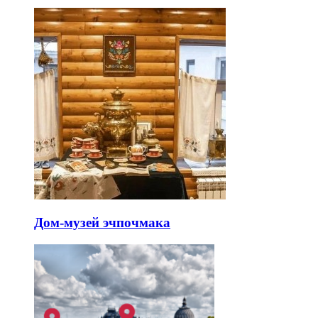
Дом-музей эчпочмака