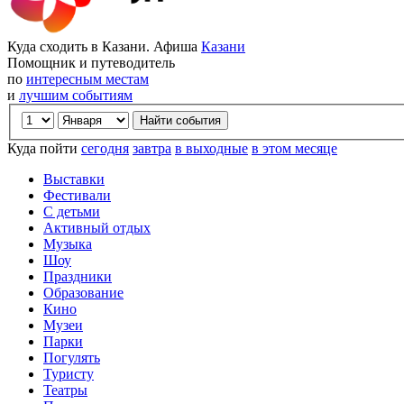
Куда сходить в Казани. Афиша
Казани
Помощник и путеводитель
по
интересным местам
и
лучшим событиям
Куда пойти
сегодня
завтра
в выходные
в этом месяце
Выставки
Фестивали
С детьми
Активный отдых
Музыка
Шоу
Праздники
Образование
Кино
Музеи
Парки
Погулять
Туристу
Театры