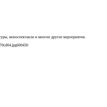
туры, моноспектакли и многие другие мероприятия.
d70cd04.jpg
600
450