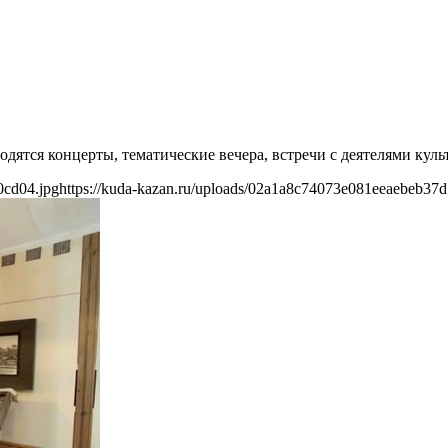
дятся концерты, тематические вечера, встречи с деятелями куль
0cd04.jpg
https://kuda-kazan.ru/uploads/02a1a8c74073e081eeaebeb37