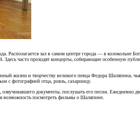
да. Располагается зал в самом центре города — в колокольне Б
тикой. Здесь часто проходят концерты, собирающие особенную п
ый жизни и творчеству великого певца Федора Шаляпина, чья би
он с фотографией отца, рояль, сахарницу.
, озвучивавшего документы, послушать его песни. Ежедневно д
ся возможность посмотреть фильмы о Шаляпине.