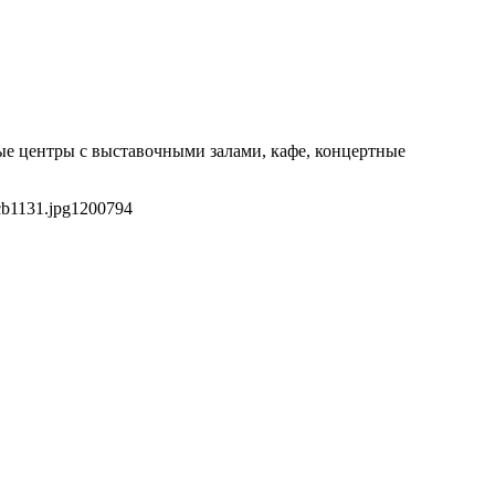
е центры с выставочными залами, кафе, концертные
cb1131.jpg
1200
794