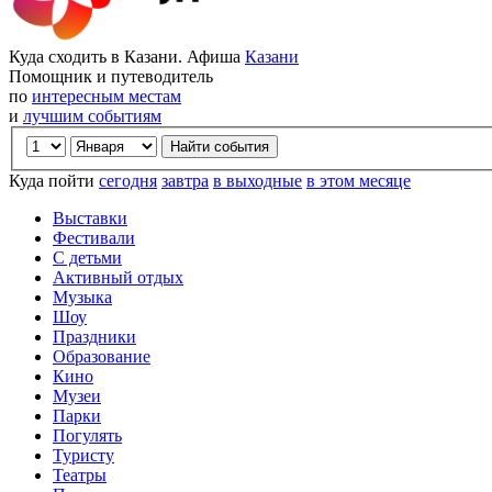
Куда сходить в Казани. Афиша
Казани
Помощник и путеводитель
по
интересным местам
и
лучшим событиям
Куда пойти
сегодня
завтра
в выходные
в этом месяце
Выставки
Фестивали
С детьми
Активный отдых
Музыка
Шоу
Праздники
Образование
Кино
Музеи
Парки
Погулять
Туристу
Театры