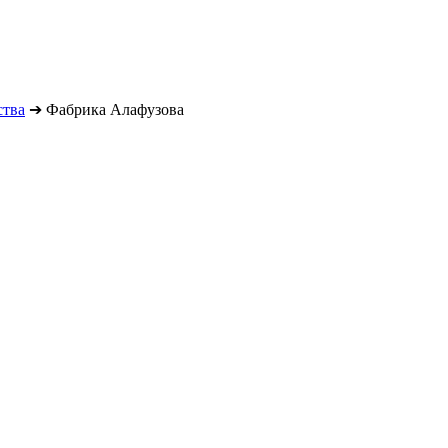
ства
➔
Фабрика Алафузова