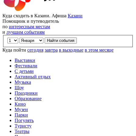
Куда сходить в Казани. Афиша
Казани
Помощник и путеводитель
по
интересным местам
и
лучшим событиям
Куда пойти
сегодня
завтра
в выходные
в этом месяце
Выставки
Фестивали
С детьми
Активный отдых
Музыка
Шоу
Праздники
Образование
Кино
Музеи
Парки
Погулять
Туристу
Театры