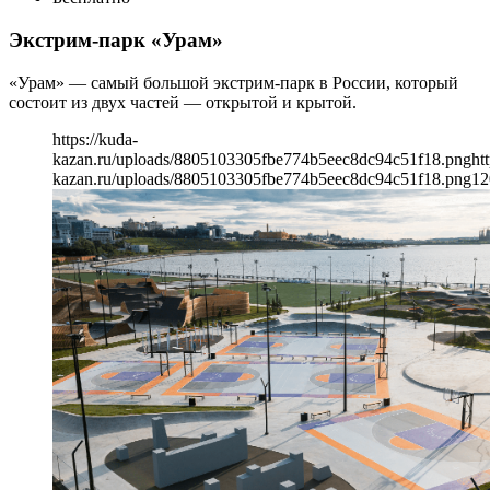
Экстрим-парк «Урам»
«Урам» — самый большой экстрим-парк в России, который
состоит из двух частей — открытой и крытой.
https://kuda-
kazan.ru/uploads/8805103305fbe774b5eec8dc94c51f18.png
ht
kazan.ru/uploads/8805103305fbe774b5eec8dc94c51f18.png
12