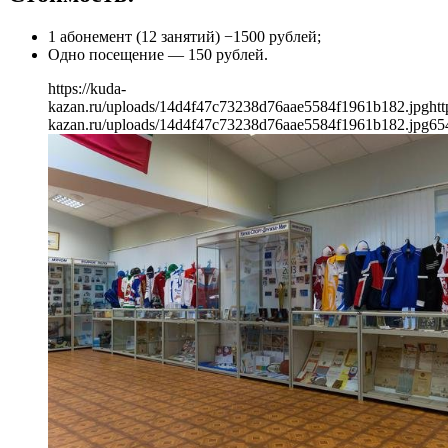
1 абонемент (12 занятий) −1500 рублей;
Одно посещение — 150 рублей.
https://kuda-
kazan.ru/uploads/14d4f47c73238d76aae5584f1961b182.jpg
htt
kazan.ru/uploads/14d4f47c73238d76aae5584f1961b182.jpg
65