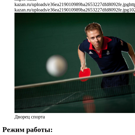
kazan.ru/uploads/e36ea219010989ba2653227dfd8092fe.jpg
htt
kazan.ru/uploads/e36ea219010989ba2653227dfd8092fe.jpg
10
Дворец спорта
Режим работы: