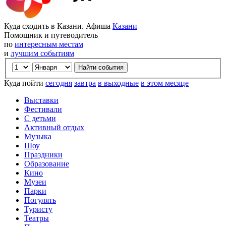
Куда сходить в Казани. Афиша
Казани
Помощник и путеводитель
по
интересным местам
и
лучшим событиям
Куда пойти
сегодня
завтра
в выходные
в этом месяце
Выставки
Фестивали
С детьми
Активный отдых
Музыка
Шоу
Праздники
Образование
Кино
Музеи
Парки
Погулять
Туристу
Театры