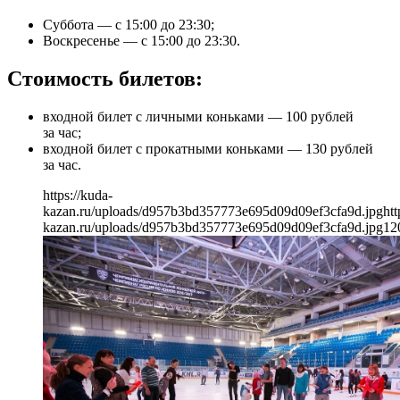
Суббота — с 15:00 до 23:30;
Воскресенье — с 15:00 до 23:30.
Стоимость билетов:
входной билет с личными коньками — 100 рублей
за час;
входной билет с прокатными коньками — 130 рублей
за час.
https://kuda-
kazan.ru/uploads/d957b3bd357773e695d09d09ef3cfa9d.jpg
htt
kazan.ru/uploads/d957b3bd357773e695d09d09ef3cfa9d.jpg
12