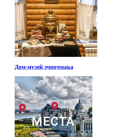
Дом-музей эчпочмака