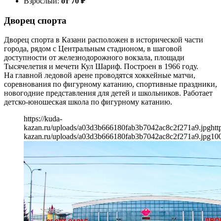
Взрослый:
от 70
₽
Дворец спорта
Дворец спорта в Казани расположен в исторической части
города, рядом с Центральным стадионом, в шаговой
доступности от железнодорожного вокзала, площади
Тысячелетия и мечети Кул Шариф. Построен в 1966 году.
На главной ледовой арене проводятся хоккейные матчи,
соревнования по фигурному катанию, спортивные праздники,
новогодние представления для детей и школьников. Работает
детско-юношеская школа по фигурному катанию.
https://kuda-
kazan.ru/uploads/a03d3b666180fab3b7042ac8c2f271a9.jpg
htt
kazan.ru/uploads/a03d3b666180fab3b7042ac8c2f271a9.jpg
10