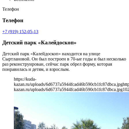
Телефон
Телефон
+7 (919) 152-05-13
Детский парк «Калейдоскоп»
Детский парк «Калейдоскоп» находится на улице
Сыртлановой. Он был построен в 70-ые годы и был несколько
раз реконструирован, сейчас парк обрел форму, которая
понравилась и детям, и взрослым.
https://kuda-
kazan.ru/uploads/6d6737a5944fcad46b590cb1fc87dbca.jpg
htt
kazan.ru/uploads/6d6737a5944fcad46b590cb1fc87dbca.jpg
10