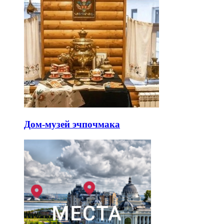
Дом-музей эчпочмака