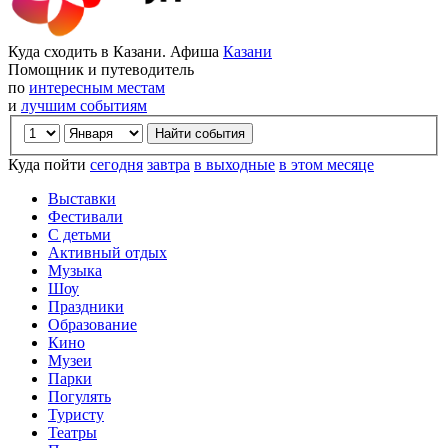
Куда сходить в Казани. Афиша
Казани
Помощник и путеводитель
по
интересным местам
и
лучшим событиям
Куда пойти
сегодня
завтра
в выходные
в этом месяце
Выставки
Фестивали
С детьми
Активный отдых
Музыка
Шоу
Праздники
Образование
Кино
Музеи
Парки
Погулять
Туристу
Театры