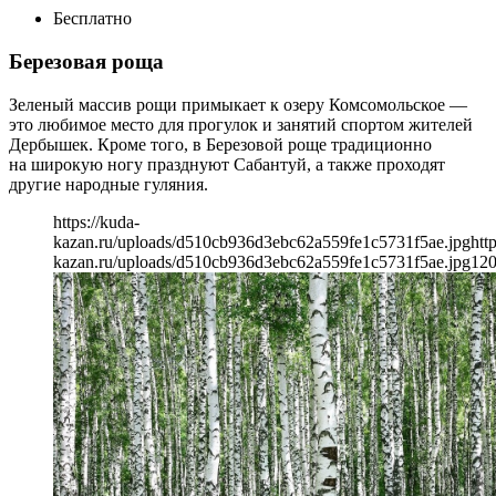
Бесплатно
Березовая роща
Зеленый массив рощи примыкает к озеру Комсомольское —
это любимое место для прогулок и занятий спортом жителей
Дербышек. Кроме того, в Березовой роще традиционно
на широкую ногу празднуют Сабантуй, а также проходят
другие народные гуляния.
https://kuda-
kazan.ru/uploads/d510cb936d3ebc62a559fe1c5731f5ae.jpg
htt
kazan.ru/uploads/d510cb936d3ebc62a559fe1c5731f5ae.jpg
12