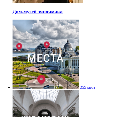
Дом-музей эчпочмака
255 мест