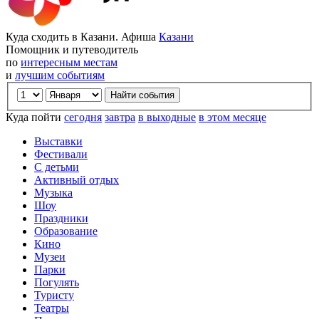
Куда сходить в Казани. Афиша
Казани
Помощник и путеводитель
по
интересным местам
и
лучшим событиям
Куда пойти
сегодня
завтра
в выходные
в этом месяце
Выставки
Фестивали
С детьми
Активный отдых
Музыка
Шоу
Праздники
Образование
Кино
Музеи
Парки
Погулять
Туристу
Театры