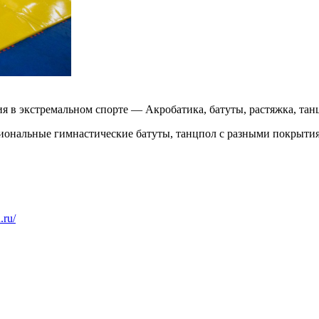
 в экстремальном спорте — Акробатика, батуты, растяжка, танц
сиональные гимнастические батуты, танцпол с разными покрыти
.ru/