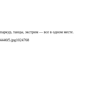
аркур, танцы, экстрим — все в одном месте.
4446f5.jpg
1024
768