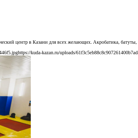
кий центр в Казани для всех желающих. Акробатика, батуты, п
446f5.jpg
https://kuda-kazan.ru/uploads/61f3c5eb88c8c907261400b7ad