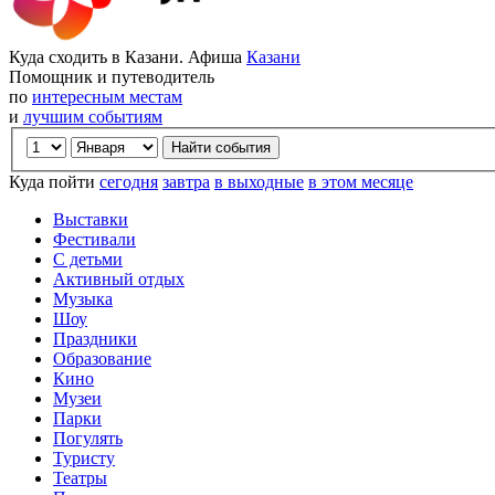
Куда сходить в Казани. Афиша
Казани
Помощник и путеводитель
по
интересным местам
и
лучшим событиям
Куда пойти
сегодня
завтра
в выходные
в этом месяце
Выставки
Фестивали
С детьми
Активный отдых
Музыка
Шоу
Праздники
Образование
Кино
Музеи
Парки
Погулять
Туристу
Театры