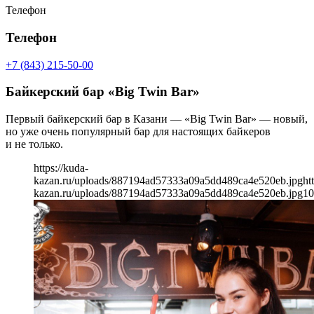
Телефон
Телефон
+7 (843) 215-50-00
Байкерский бар «Big Twin Bar»
Первый байкерский бар в Казани — «Big Twin Bar» — новый,
но уже очень популярный бар для настоящих байкеров
и не только.
https://kuda-
kazan.ru/uploads/887194ad57333a09a5dd489ca4e520eb.jpg
ht
kazan.ru/uploads/887194ad57333a09a5dd489ca4e520eb.jpg
10