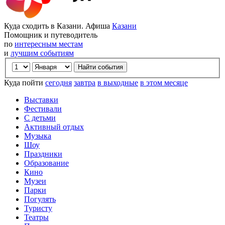
Куда сходить в Казани. Афиша
Казани
Помощник и путеводитель
по
интересным местам
и
лучшим событиям
Куда пойти
сегодня
завтра
в выходные
в этом месяце
Выставки
Фестивали
С детьми
Активный отдых
Музыка
Шоу
Праздники
Образование
Кино
Музеи
Парки
Погулять
Туристу
Театры