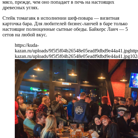
мясо, прежде, чем оно попадает в печь на настоящих
древесных углях.
Стейк томагавк в исполнении шеф-повара — визитная
карточка бара. Для любителей бизнес-ланчей в баре только
настоящие полноценные сытные обеды. Байкерс Ланч — 5
сетов на любой вкус.
https://kuda-
kazan.ru/uploads/9f5f5f04b26548e05eadf9dbd9e44a41.jpg
http
kazan.ru/uploads/9f5f5f04b26548e05eadf9dbd9e44a41.jpg
102