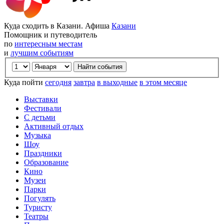
Куда сходить в Казани. Афиша
Казани
Помощник и путеводитель
по
интересным местам
и
лучшим событиям
Куда пойти
сегодня
завтра
в выходные
в этом месяце
Выставки
Фестивали
С детьми
Активный отдых
Музыка
Шоу
Праздники
Образование
Кино
Музеи
Парки
Погулять
Туристу
Театры