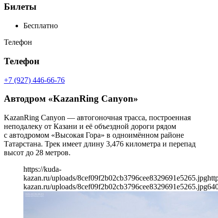
Билеты
Бесплатно
Телефон
Телефон
+7 (927) 446-66-76
Автодром «KazanRing Canyon»
KazanRing Canyon — автогоночная трасса, построенная
неподалеку от Казани и её объездной дороги рядом
с автодромом «Высокая Гора» в одноимённом районе
Татарстана. Трек имеет длину 3,476 километра и перепад
высот до 28 метров.
https://kuda-
kazan.ru/uploads/8cef09f2b02cb3796cee8329691e5265.jpg
htt
kazan.ru/uploads/8cef09f2b02cb3796cee8329691e5265.jpg
64