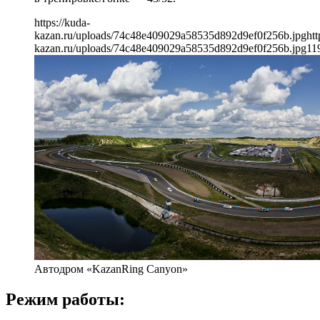
https://kuda-
kazan.ru/uploads/74c48e409029a58535d892d9ef0f256b.jpg
htt
kazan.ru/uploads/74c48e409029a58535d892d9ef0f256b.jpg
11
Автодром «KazanRing Canyon»
Режим работы: