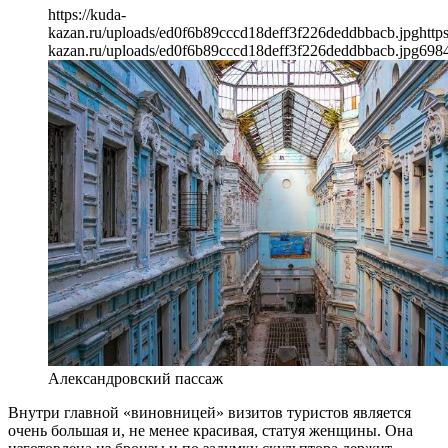
https://kuda-
kazan.ru/uploads/ed0f6b89cccd18deff3f226deddbbacb.jpg
http
kazan.ru/uploads/ed0f6b89cccd18deff3f226deddbbacb.jpg
698
Александровский пассаж
Внутри главной «виновницей» визитов туристов является
очень большая и, не менее красивая, статуя женщины. Она