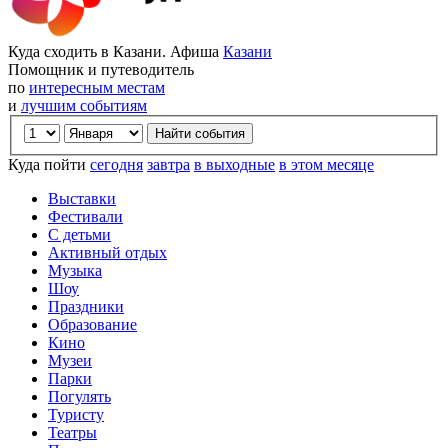
Куда сходить в Казани. Афиша
Казани
Помощник и путеводитель
по
интересным местам
и
лучшим событиям
Куда пойти
сегодня
завтра
в выходные
в этом месяце
Выставки
Фестивали
С детьми
Активный отдых
Музыка
Шоу
Праздники
Образование
Кино
Музеи
Парки
Погулять
Туристу
Театры