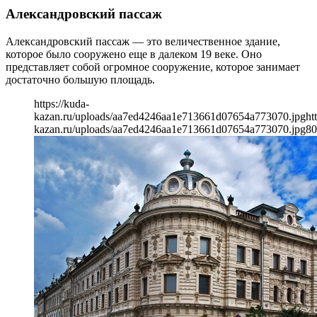
Александровский пассаж
Александровский пассаж — это величественное здание,
которое было сооружено еще в далеком 19 веке. Оно
представляет собой огромное сооружение, которое занимает
достаточно большую площадь.
https://kuda-
kazan.ru/uploads/aa7ed4246aa1e713661d07654a773070.jpg
ht
kazan.ru/uploads/aa7ed4246aa1e713661d07654a773070.jpg
80