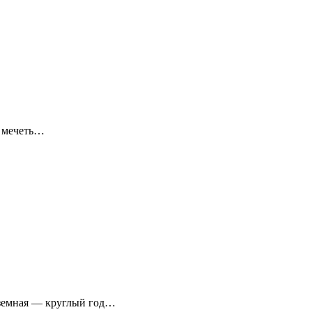
я мечеть…
аземная — круглый год…