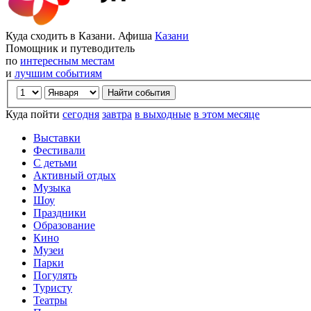
Куда сходить в Казани. Афиша
Казани
Помощник и путеводитель
по
интересным местам
и
лучшим событиям
Куда пойти
сегодня
завтра
в выходные
в этом месяце
Выставки
Фестивали
С детьми
Активный отдых
Музыка
Шоу
Праздники
Образование
Кино
Музеи
Парки
Погулять
Туристу
Театры