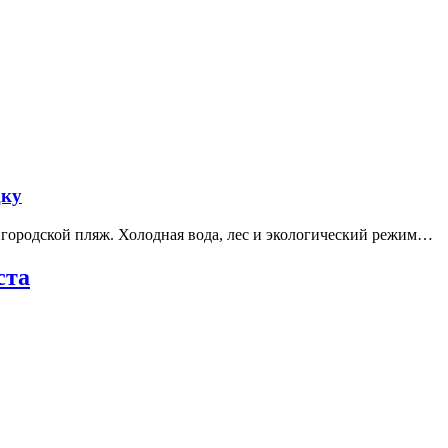
дку
е городской пляж. Холодная вода, лес и экологический режим…
ста