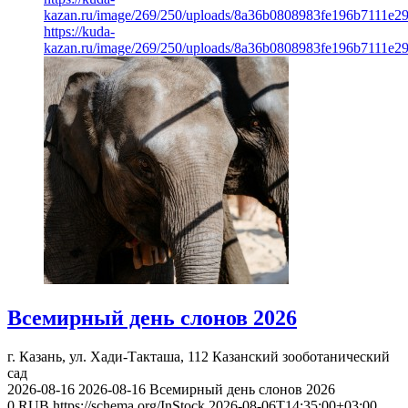
kazan.ru/image/269/250/uploads/8a36b0808983fe196b7111e2
https://kuda-
kazan.ru/image/269/250/uploads/8a36b0808983fe196b7111e2
Всемирный день слонов 2026
г. Казань, ул. Хади-Такташа, 112
Казанский зооботанический
сад
2026-08-16
2026-08-16
Всемирный день слонов 2026
0
RUB
https://schema.org/InStock
2026-08-06T14:35:00+03:00