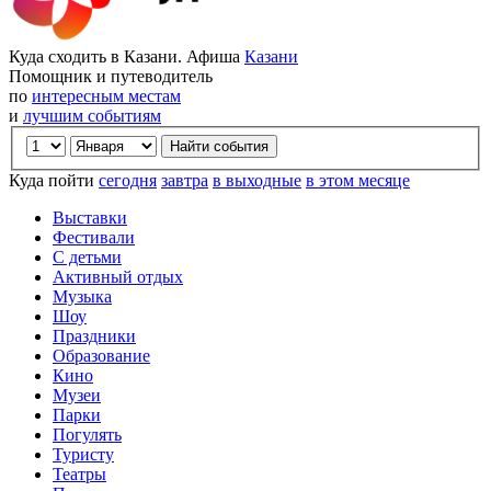
Куда сходить в Казани. Афиша
Казани
Помощник и путеводитель
по
интересным местам
и
лучшим событиям
Куда пойти
сегодня
завтра
в выходные
в этом месяце
Выставки
Фестивали
С детьми
Активный отдых
Музыка
Шоу
Праздники
Образование
Кино
Музеи
Парки
Погулять
Туристу
Театры