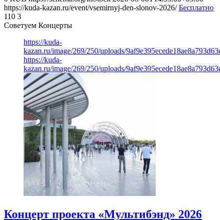
https://kuda-kazan.ru/event/vsemirnyj-den-slonov-2026/
Бесплатно
110
3
Советуем Концерты
https://kuda-
kazan.ru/image/269/250/uploads/9af9e395ecede18ae8a793d63
https://kuda-
kazan.ru/image/269/250/uploads/9af9e395ecede18ae8a793d63
Концерт проекта «Мультибэнд» 2026