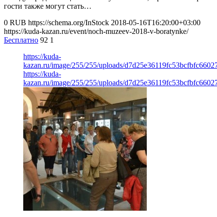
гости также могут стать…
0
RUB
https://schema.org/InStock
2018-05-16T16:20:00+03:00
https://kuda-kazan.ru/event/noch-muzeev-2018-v-boratynke/
Бесплатно
92
1
https://kuda-
kazan.ru/image/255/255/uploads/d7d25e36119fc53bcfbfc6602
https://kuda-
kazan.ru/image/255/255/uploads/d7d25e36119fc53bcfbfc6602