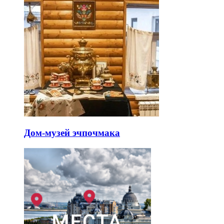
Дом-музей эчпочмака