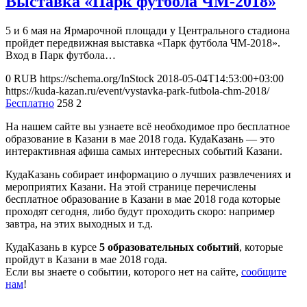
Выставка «Парк футбола ЧМ-2018»
5 и 6 мая на Ярмарочной площади у Центрального стадиона
пройдет передвижная выставка «Парк футбола ЧМ-2018».
Вход в Парк футбола…
0
RUB
https://schema.org/InStock
2018-05-04T14:53:00+03:00
https://kuda-kazan.ru/event/vystavka-park-futbola-chm-2018/
Бесплатно
258
2
На нашем сайте вы узнаете всё необходимое про бесплатное
образование в Казани в мае 2018 года. КудаКазань — это
интерактивная афиша самых интересных событий Казани.
КудаКазань собирает информацию о лучших развлечениях и
мероприятих Казани. На этой странице перечислены
бесплатное образование в Казани в мае 2018 года которые
проходят сегодня, либо будут проходить скоро: например
завтра, на этих выходных и т.д.
КудаКазань в курсе
5 образовательных событий
, которые
пройдут в Казани в мае 2018 года.
Если вы знаете о событии, которого нет на сайте,
сообщите
нам
!