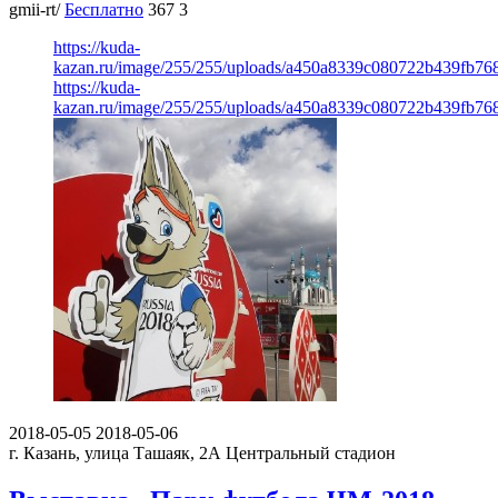
gmii-rt/
Бесплатно
367
3
https://kuda-
kazan.ru/image/255/255/uploads/a450a8339c080722b439fb76
https://kuda-
kazan.ru/image/255/255/uploads/a450a8339c080722b439fb76
2018-05-05
2018-05-06
г. Казань, улица Ташаяк, 2А
Центральный стадион