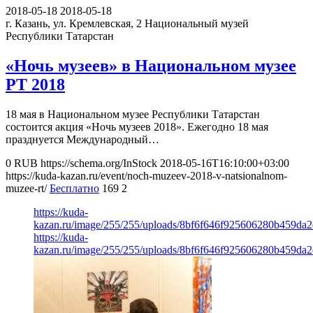
2018-05-18
2018-05-18
г. Казань, ул. Кремлевская, 2
Национальный музей
Республики Татарстан
«Ночь музеев» в Национальном музее
РТ 2018
18 мая в Национальном музее Республики Татарстан
состоится акция «Ночь музеев 2018». Ежегодно 18 мая
празднуется Международный…
0
RUB
https://schema.org/InStock
2018-05-16T16:10:00+03:00
https://kuda-kazan.ru/event/noch-muzeev-2018-v-natsionalnom-
muzee-rt/
Бесплатно
169
2
https://kuda-
kazan.ru/image/255/255/uploads/8bf6f646f925606280b459da2d
https://kuda-
kazan.ru/image/255/255/uploads/8bf6f646f925606280b459da2d