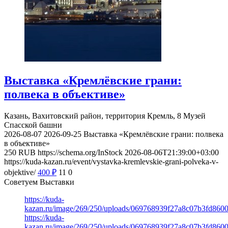
Выставка «Кремлёвские грани:
полвека в объективе»
Казань, Вахитовский район, территория Кремль, 8
Музей
Спасской башни
2026-08-07
2026-09-25
Выставка «Кремлёвские грани: полвека
в объективе»
250
RUB
https://schema.org/InStock
2026-08-06T21:39:00+03:00
https://kuda-kazan.ru/event/vystavka-kremlevskie-grani-polveka-v-
objektive/
400
₽
11
0
Советуем Выставки
https://kuda-
kazan.ru/image/269/250/uploads/069768939f27a8c07b3fd860
https://kuda-
kazan.ru/image/269/250/uploads/069768939f27a8c07b3fd860