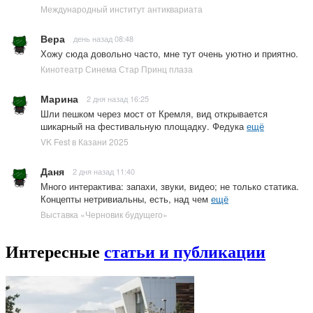
Международный институт антиквариата
Вера
день назад 08:48
Хожу сюда довольно часто, мне тут очень уютно и приятно.
Кинотеатр Синема Стар Принц плаза
Марина
2 дня назад 16:25
Шли пешком через мост от Кремля, вид открывается
шикарный на фестивальную площадку. Федука
ещё
VK Fest в Казани 2025
Даня
2 дня назад 11:40
Много интерактива: запахи, звуки, видео; не только статика.
Концепты нетривиальны, есть, над чем
ещё
Выставка «Черновик будущего»
Интересные
статьи и публикации