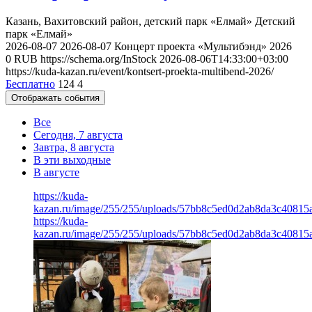
Казань, Вахитовский район, детский парк «Елмай»
Детский
парк «Елмай»
2026-08-07
2026-08-07
Концерт проекта «Мультибэнд» 2026
0
RUB
https://schema.org/InStock
2026-08-06T14:33:00+03:00
https://kuda-kazan.ru/event/kontsert-proekta-multibend-2026/
Бесплатно
124
4
Отображать события
Все
Сегодня, 7 августа
Завтра, 8 августа
В эти выходные
В августе
https://kuda-
kazan.ru/image/255/255/uploads/57bb8c5ed0d2ab8da3c40815a
https://kuda-
kazan.ru/image/255/255/uploads/57bb8c5ed0d2ab8da3c40815a