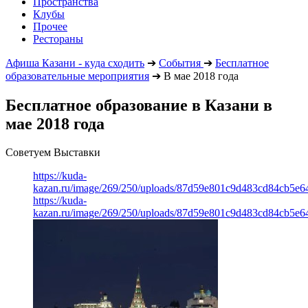
Пространства
Клубы
Прочее
Рестораны
Афиша Казани - куда сходить
➔
События
➔
Бесплатное
образовательные мероприятия
➔
В мае 2018 года
Бесплатное образование в Казани в
мае 2018 года
Советуем Выставки
https://kuda-
kazan.ru/image/269/250/uploads/87d59e801c9d483cd84cb5e6
https://kuda-
kazan.ru/image/269/250/uploads/87d59e801c9d483cd84cb5e6