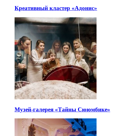
Креативный кластер «Адонис»
Музей-галерея «Тайны Сююмбике»