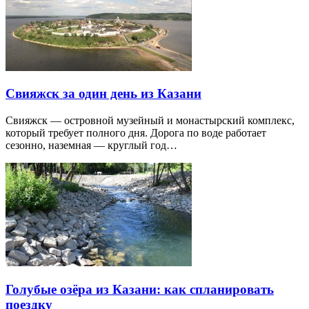
Свияжск за один день из Казани
Свияжск — островной музейный и монастырский комплекс,
который требует полного дня. Дорога по воде работает
сезонно, наземная — круглый год…
Голубые озёра из Казани: как спланировать
поездку