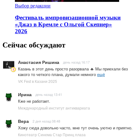
Выбор редакции
Фестиваль импровизационной музыки
«Джаз в Кремле с Ольгой Скепнер»
2026
Сейчас обсуждают
Анастасия Ришина
день назад 16:17
Казань в этот день просто разорвала 🔥 Мы приехали без
какого то четкого плана, думали немного
ещё
VK Fest в Казани 2025
Ирина
день назад 13:41
Кже не работает.
Международный институт антиквариата
Вера
2 дня назад 08:48
Хожу сюда довольно часто, мне тут очень уютно и приятно.
Кинотеатр Синема Стар Принц плаза