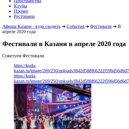
Пространства
Клубы
Прочее
Рестораны
Афиша Казани - куда сходить
➔
События
➔
Фестивали
➔
В
апреле 2020 года
Фестивали в Казани в апреле 2020 года
Советуем Фестивали
https://kuda-
kazan.ru/image/269/250/uploads/f842d588f66222f596d56d6d
https://kuda-
kazan.ru/image/269/250/uploads/f842d588f66222f596d56d6d