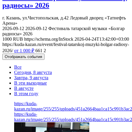
радиосы» 2026
г. Казань, ул.Чистопольская, д.42
Ледовый дворец «Татнефть
Арена»
2026-09-12
2026-09-12
Фестиваль татарской музыки «Болгар
радиосы» 2026
1000
RUB
https://schema.org/InStock
2026-04-24T13:42:00+03:00
https://kuda-kazan.ru/event/festival-tatarskoj-muzyki-bolgar-radiosy-
2026/
от 1 000
₽
661
2
Отображать события
Все
Сегодня, 8 августа
Завтра, 9 августа
В эти выходные
В августе
В этом году
https://kuda-
kazan.ru/image/255/255/uploads/451a2664baa1ca15c991b3ac2
https://kuda-
kazan.ru/image/255/255/uploads/451a2664baa1ca15c991b3ac2