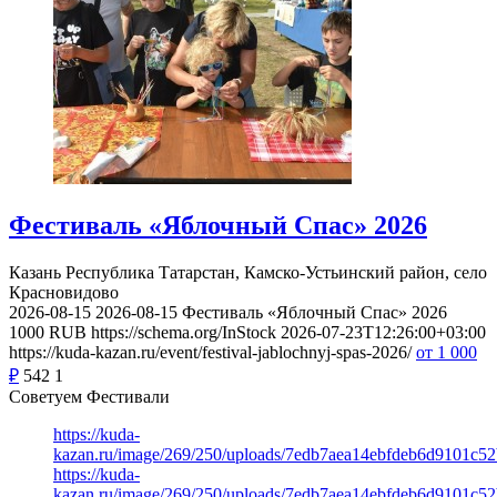
Фестиваль «Яблочный Спас» 2026
Казань
Республика Татарстан, Камско-Устьинский район, село
Красновидово
2026-08-15
2026-08-15
Фестиваль «Яблочный Спас» 2026
1000
RUB
https://schema.org/InStock
2026-07-23T12:26:00+03:00
https://kuda-kazan.ru/event/festival-jablochnyj-spas-2026/
от 1 000
₽
542
1
Советуем Фестивали
https://kuda-
kazan.ru/image/269/250/uploads/7edb7aea14ebfdeb6d9101c5
https://kuda-
kazan.ru/image/269/250/uploads/7edb7aea14ebfdeb6d9101c5