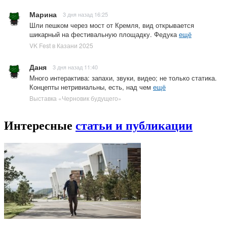
Марина
3 дня назад 16:25
Шли пешком через мост от Кремля, вид открывается
шикарный на фестивальную площадку. Федука
ещё
VK Fest в Казани 2025
Даня
3 дня назад 11:40
Много интерактива: запахи, звуки, видео; не только статика.
Концепты нетривиальны, есть, над чем
ещё
Выставка «Черновик будущего»
Интересные
статьи и публикации