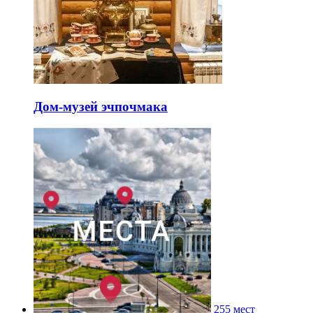
Дом-музей эчпочмака
255 мест