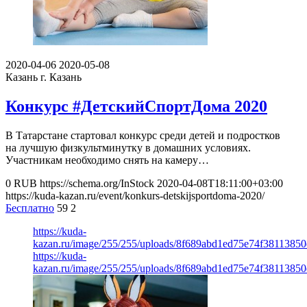
2020-04-06
2020-05-08
Казань
г. Казань
Конкурс #ДетскийСпортДома 2020
В Татарстане стартовал конкурс среди детей и подростков
на лучшую физкультминутку в домашних условиях.
Участникам необходимо снять на камеру…
0
RUB
https://schema.org/InStock
2020-04-08T18:11:00+03:00
https://kuda-kazan.ru/event/konkurs-detskijsportdoma-2020/
Бесплатно
59
2
https://kuda-
kazan.ru/image/255/255/uploads/8f689abd1ed75e74f38113850
https://kuda-
kazan.ru/image/255/255/uploads/8f689abd1ed75e74f38113850