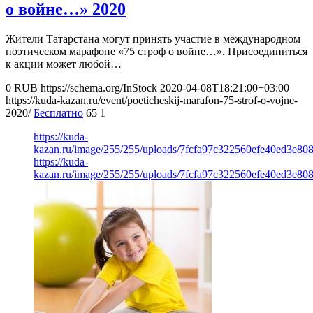
о войне…» 2020
Жители Татарстана могут принять участие в международном
поэтическом марафоне «75 строф о войне…». Присоединиться
к акции может любой…
0
RUB
https://schema.org/InStock
2020-04-08T18:21:00+03:00
https://kuda-kazan.ru/event/poeticheskij-marafon-75-strof-o-vojne-
2020/
Бесплатно
65
1
https://kuda-
kazan.ru/image/255/255/uploads/7fcfa97c322560efe40ed3e808
https://kuda-
kazan.ru/image/255/255/uploads/7fcfa97c322560efe40ed3e808