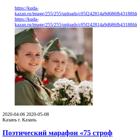
https://kuda-
kazan.ru/image/255/255/uploads/c05f242814a9d686fb43188fd
https://kuda-
kazan.ru/image/255/255/uploads/c05f242814a9d686fb43188fd
2020-04-06
2020-05-08
Казань
г. Казань
Поэтический марафон «75 строф