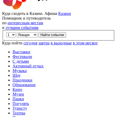
Куда сходить в Казани. Афиша
Казани
Помощник и путеводитель
по
интересным местам
и
лучшим событиям
Куда пойти
сегодня
завтра
в выходные
в этом месяце
Выставки
Фестивали
С детьми
Активный отдых
Музыка
Шоу
Праздники
Образование
Кино
Музеи
Парки
Погулять
Туристу
Театры