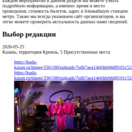
каждом мероприятии в данном разделе вы можете узнать
подробную информацию, а именно: время и место
проведения, стоимость билетов, адрес и ближайшую станцию
метро. Также мы всегда указываем сайт организаторов, и вы
легко можете проверить актуальность данных нами сведений.
Выбор редакции
2026-05-25
Казань, территория Кремль, 5
Присутственные места
https://kuda-
kazan.ru/image/336/180/uploads/7edb7aea14ebfdeb6d9101c5
https://kuda-
kazan.ru/image/336/180/uploads/7edb7aea14ebfdeb6d9101c5