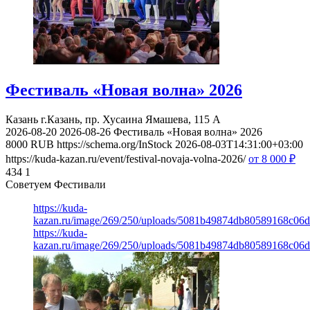
Фестиваль «Новая волна» 2026
Казань
г.Казань, пр. Хусаина Ямашева, 115 A
2026-08-20
2026-08-26
Фестиваль «Новая волна» 2026
8000
RUB
https://schema.org/InStock
2026-08-03T14:31:00+03:00
https://kuda-kazan.ru/event/festival-novaja-volna-2026/
от 8 000
₽
434
1
Советуем Фестивали
https://kuda-
kazan.ru/image/269/250/uploads/5081b49874db80589168c06d
https://kuda-
kazan.ru/image/269/250/uploads/5081b49874db80589168c06d