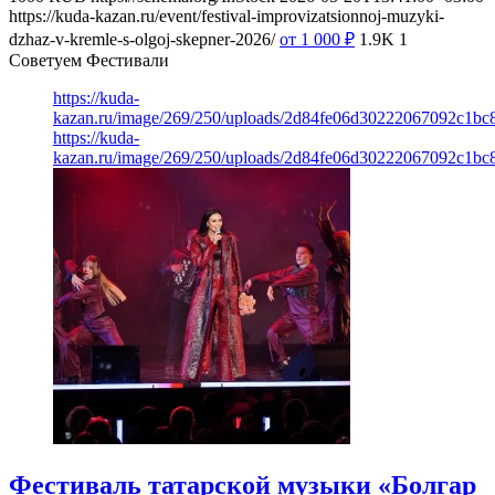
https://kuda-kazan.ru/event/festival-improvizatsionnoj-muzyki-
dzhaz-v-kremle-s-olgoj-skepner-2026/
от 1 000
₽
1.9K
1
Советуем Фестивали
https://kuda-
kazan.ru/image/269/250/uploads/2d84fe06d30222067092c1bc
https://kuda-
kazan.ru/image/269/250/uploads/2d84fe06d30222067092c1bc
Фестиваль татарской музыки «Болгар