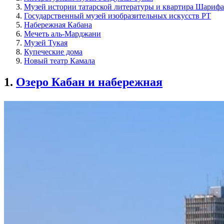
Музей истории татарской литературы и квартира Шариф
Государственный музей изобразительных искусств РТ
Набережная Кабана
Мечеть аль-Марджани
Музей Тукая
Купеческие дома
Новый театр Камала
1.
Озеро Кабан и набережная