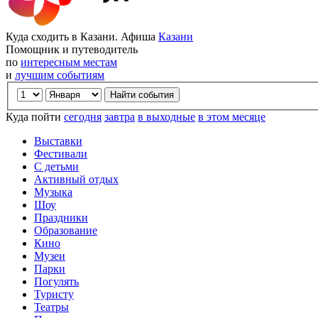
Куда сходить в Казани. Афиша
Казани
Помощник и путеводитель
по
интересным местам
и
лучшим событиям
Куда пойти
сегодня
завтра
в выходные
в этом месяце
Выставки
Фестивали
С детьми
Активный отдых
Музыка
Шоу
Праздники
Образование
Кино
Музеи
Парки
Погулять
Туристу
Театры