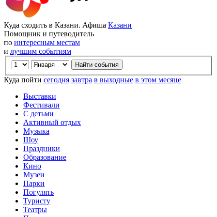
Куда сходить в Казани. Афиша
Казани
Помощник и путеводитель
по
интересным местам
и
лучшим событиям
Куда пойти
сегодня
завтра
в выходные
в этом месяце
Выставки
Фестивали
С детьми
Активный отдых
Музыка
Шоу
Праздники
Образование
Кино
Музеи
Парки
Погулять
Туристу
Театры